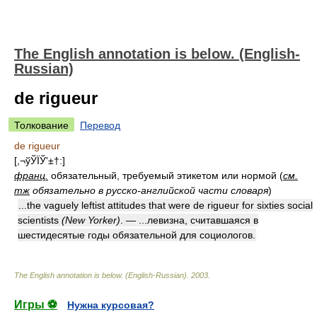
The English annotation is below. (English-
Russian)
de rigueur
Толкование
Перевод
de rigueur
[,¬ўЎЇЎ'±†:]
франц.
обязательный, требуемый этикетом или нормой (
см.
тж
обязательно
в русско-английской части словаря
)
...the vaguely leftist attitudes that were de rigueur for sixties social
scientists
(New Yorker)
. — ...левизна, считавшаяся в
шестидесятые годы обязательной для социологов.
The English annotation is below. (English-Russian)
.
2003
.
Игры ⚽
Нужна курсовая?