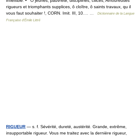
inflexible. • Ô jeûnes, pauvreté, disciplines, cilices, Amoureuses
rigueurs et triomphants supplices, ô cloître, ô saints travaux, qu il
vous faut souhaiter !, CORN. Imit. III, 10.… …
Dictionnaire de la Langue
Française d'Émile Littré
RIGUEUR
— s. f. Sévérité, dureté, austérité. Grande, extrême,
insupportable rigueur. Vous me traitez avec la dernière rigueur,