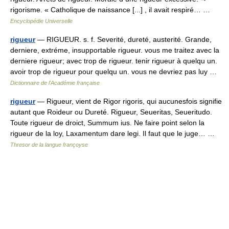
rigorisme. « Catholique de naissance [...] , il avait respiré… …
Encyclopédie Universelle
rigueur
— RIGUEUR. s. f. Severité, dureté, austerité. Grande,
derniere, extréme, insupportable rigueur. vous me traitez avec la
derniere rigueur; avec trop de rigueur. tenir rigueur à quelqu un.
avoir trop de rigueur pour quelqu un. vous ne devriez pas luy …
Dictionnaire de l'Académie française
rigueur
— Rigueur, vient de Rigor rigoris, qui aucunesfois signifie
autant que Roideur ou Dureté. Rigueur, Seueritas, Seueritudo.
Toute rigueur de droict, Summum ius. Ne faire point selon la
rigueur de la loy, Laxamentum dare legi. Il faut que le juge… …
Thresor de la langue françoyse