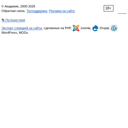
© Академик, 2000-2026
18+
Обратная связь:
Техподдержка
,
Реклама на сайте
👣 Путешествия
Экспорт словарей на сайты
, сделанные на PHP,
Joomla,
Drupal,
WordPress, MODx.