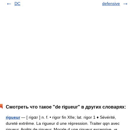
DC
defensive
Смотреть что такое "de rigueur" в других словарях:
rigueur
— [ rigɶr ] n. f. • rigor fin XIIe; lat. rigor 1 ♦ Sévérité,
dureté extrême. La rigueur d une répression. Traiter qqn avec
rigueur. Arrêts de rigueur. Morale d une rigueur excessive. ⇒