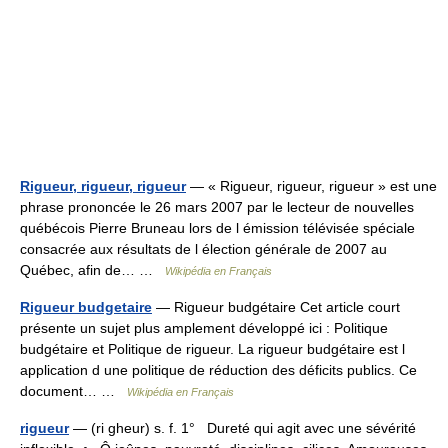
Rigueur, rigueur, rigueur
— « Rigueur, rigueur, rigueur » est une
phrase prononcée le 26 mars 2007 par le lecteur de nouvelles
québécois Pierre Bruneau lors de l émission télévisée spéciale
consacrée aux résultats de l élection générale de 2007 au
Québec, afin de… …
Wikipédia en Français
Rigueur budgetaire
— Rigueur budgétaire Cet article court
présente un sujet plus amplement développé ici : Politique
budgétaire et Politique de rigueur. La rigueur budgétaire est l
application d une politique de réduction des déficits publics. Ce
document… …
Wikipédia en Français
rigueur
— (ri gheur) s. f. 1° Dureté qui agit avec une sévérité